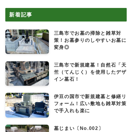
新着記事
三島市でお墓の掃除と雑草対
策！お墓参りのしやすいお墓に
変身◎
三島市で新規建墓！自然石「天
竺（てんじく）を使用したデザ
イン墓石！
伊豆の国市で新規建墓と修繕リ
フォーム！広い敷地も雑草対策
で手入れも楽に
墓じまい〔No.002〕