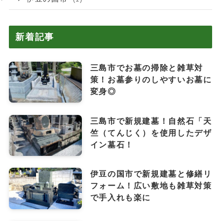
新着記事
三島市でお墓の掃除と雑草対
策！お墓参りのしやすいお墓に
変身◎
三島市で新規建墓！自然石「天
竺（てんじく）を使用したデザ
イン墓石！
伊豆の国市で新規建墓と修繕リ
フォーム！広い敷地も雑草対策
で手入れも楽に