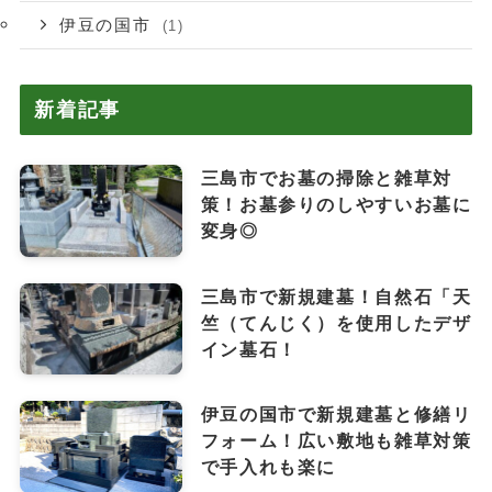
伊豆の国市
(1)
新着記事
三島市でお墓の掃除と雑草対
策！お墓参りのしやすいお墓に
変身◎
三島市で新規建墓！自然石「天
竺（てんじく）を使用したデザ
イン墓石！
伊豆の国市で新規建墓と修繕リ
フォーム！広い敷地も雑草対策
で手入れも楽に